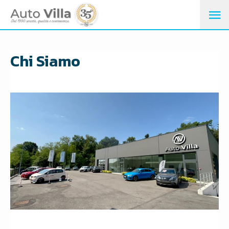
M
PR
Chi Siamo